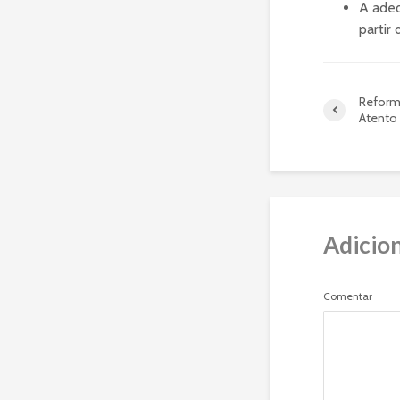
A adeq
partir
Reforma
Atento
Adicio
Comentar