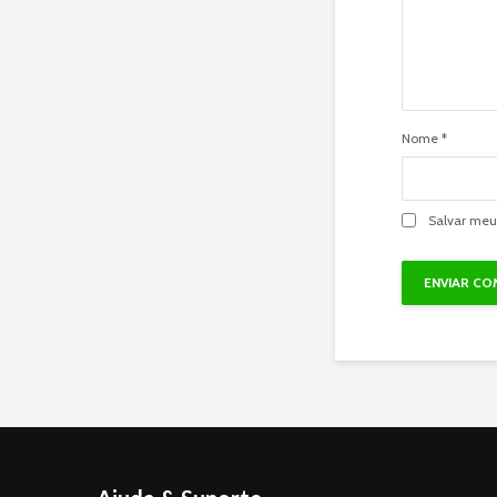
Nome
*
Salvar meu