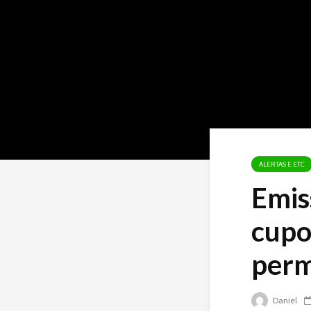
ALERTAS E ETC
Emis
cupo
perm
Daniel