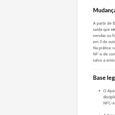
Mudança 
A partir de
0
saída que
re
vendas ou f
em 3 de out
Na prática: 
NF-e de cons
salvo a emi
Base leg
O Ajus
discip
NFC-e,