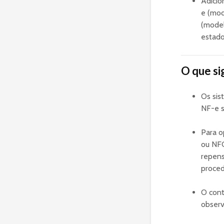
Adicio
e (mod
(model
estado
O que si
Os sis
NF-e s
Para o
ou NFC
repens
proce
O cont
observ