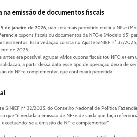
na emissão de documentos fiscais
5 de janeiro de 2026
, não será mais permitido emitir a NF‑e (M
ferencie
cupons fiscais ou documentos da NFC‑e (Modelo 65) par
ornecimentos. Essa vedação consta no Ajuste SINIEF nº 32/2025,
ubro de 2025.
se antes era possível agrupar vários cupons fiscais (ou NFC-e) em
olidação, a partir dessa data esse tipo de operação deixa de ser
ssão de NF-e complementar, que continuará permitida.
al
te SINIEF nº 32/2025, do Conselho Nacional de Política Fazendár
lina que “é vedada a emissão de NF-e de saída que faça referênc
 excetuando-se a emissão de NF-e complementar”.