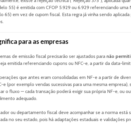
nalmente, existe a rejeição técnica (“Rejeição 375”), aplicada q
elo 55) é emitida com CFOP 5.929 ou 6.929 referenciando uma
o 65) em vez de cupom fiscal. Esta regra já vinha sendo aplicada 
s.
gnifica para as empresas
temas de emissão fiscal precisarão ser ajustados para
não permiti
eja emitida referenciando cupons ou NFC-e, a partir da data-limit
perações que antes eram consolidadas em NF-e a partir de dive
-e (por exemplo vendas sucessivas para uma mesma empresa), s
ar o fluxo — cada transação poderá exigir sua própria NF-e, ou ou
dimento adequado.
ador ou departamento fiscal deve acompanhar se a norma está 
ada no seu estado, pois há adaptações estaduais e validações pró