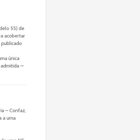
odelo 55) de
a acobertar
 publicado
 uma única
 admitida —
ia – Confaz,
ia a uma