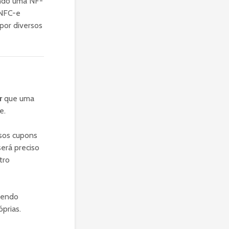
uando uma NF-
 NFC-e
por diversos
r
que uma
e.
rsos cupons
erá preciso
tro
sendo
prias.