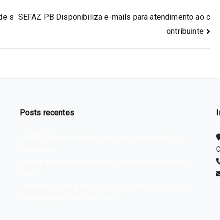
de s
SEFAZ PB Disponibiliza e-mails para atendimento ao c
ontribuinte
Posts recentes
SEFAZ PB Disponibiliza e-mails para atendimento ao
contribuinte
C
Recontratação em menos de 90 dias: entenda a nova
regra
Trabalho remoto e finanças: Como a empresa pode se
beneficiar dese novo formato?