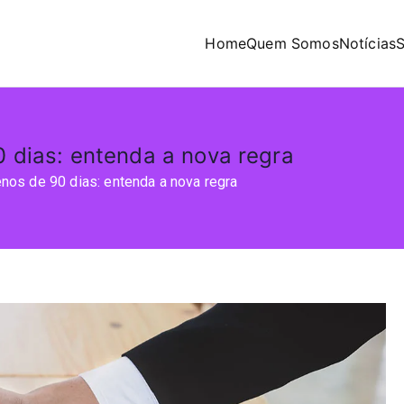
Home
Quem Somos
Notícias
S
 dias: entenda a nova regra
os de 90 dias: entenda a nova regra